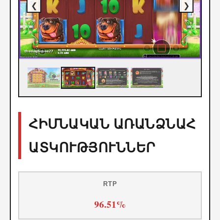
❮
❯
ՀԻՄՆԱԿԱՆ ԱՌԱՆՁՆԱՀ
ԱՏԿՈՒԹՅՈՒՆՆԵՐ
RTP
96.51%