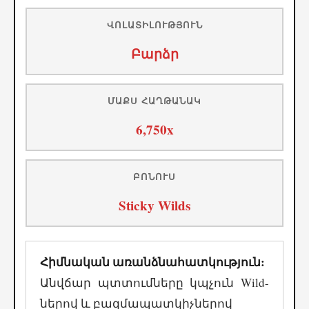
ՎՈԼԱՏԻԼՈՒԹՅՈՒՆ
Բարձր
ՄԱՔՍ ՀԱՂԹԱՆԱԿ
6,750x
ԲՈՆՈՒՍ
Sticky Wilds
Հիմնական առանձնահատկություն:
Անվճար պտտումները կպչուն Wild-
ներով և բազմապատկիչներով