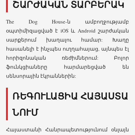
ՇԱՐԺԱԿԱՆ ՏԱՐԲԵՐԱԿ
The Dog House-ն ամբողջությամբ
օպտիմիզացված է iOS և Android շարժական
սարքերում խաղալու համար: Խաղը
հասանելի է ինչպես ուղղահայաց, այնպես էլ
հորիզոնական ռեժիմներում: Բոլոր
ֆունկցիաները հարմարեցված են
սենսորային էկրաններին:
ՌԵԳՈՒԼԱՑԻԱ ՀԱՅԱՍՏԱ
ՆՈՒՄ
Հայաստանի Հանրապետությունում օնլայն