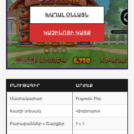
ԽԱՂԱԼ ՕՆԼԱՅՆ
ԿԱԶԻՆՈՅԻ ԿԱՅՔ
ԲՆՈՒԹԱԳԻՐ
ԱՐԺԵՔ
Մատակարար
Pragmatic Play
Խաղի տեսակ
Վիդեոսլոտ
Բարաբաններ x Շարքեր
5 x 3