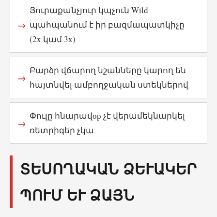
Յուրաքանչյուր կպչուն Wild
պահպանում է իր բազմապատկիչը
(2x կամ 3x)
Բարձր վճարող նշանները կարող են
հայտնվել ամբողջական ստեկներով
Փուլը հնարավор չէ վերամեկնարկել –
ռետրիգեր չկա
ՏԵՍՈՂԱԿԱՆ ՁԵՒԱԿԵՐՊ
ՈՒՄ ԵՒ ՁԱՅՆ