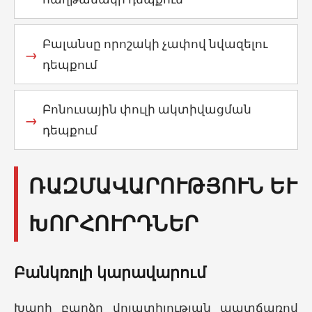
Բալանսը որոշակի չափով նվազելու
դեպքում
Բոնուսային փուլի ակտիվացման
դեպքում
ՌԱԶՄԱՎԱՐՈՒԹՅՈՒՆ ԵՒ Խ
ՈՐՀՈՒՐԴՆԵՐ
Բանկռոլի կարավարում
Խաղի բարձր վոլատիլության պատճառով