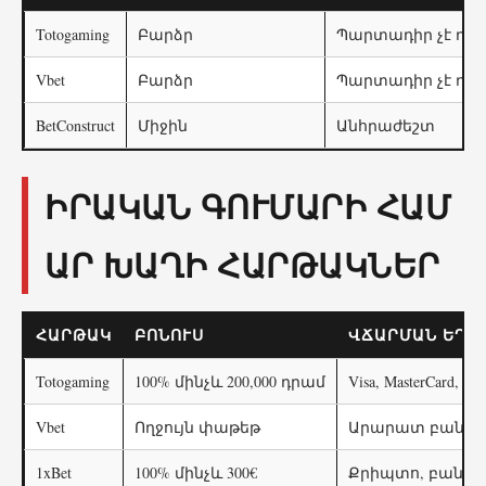
Totogaming
Բարձր
Պարտադիր չէ դեմ
Vbet
Բարձր
Պարտադիր չէ դեմ
BetConstruct
Միջին
Անհրաժեշտ
ԻՐԱԿԱՆ ԳՈՒՄԱՐԻ ՀԱՄ
ԱՐ ԽԱՂԻ ՀԱՐԹԱԿՆԵՐ
ՀԱՐԹԱԿ
ԲՈՆՈՒՍ
ՎՃԱՐՄԱՆ ԵՂԱ
Totogaming
100% մինչև 200,000 դրամ
Visa, MasterCard, Am
Vbet
Ողջույն փաթեթ
Արարատ բանկ, 
1xBet
100% մինչև 300€
Քրիպտո, բանկա