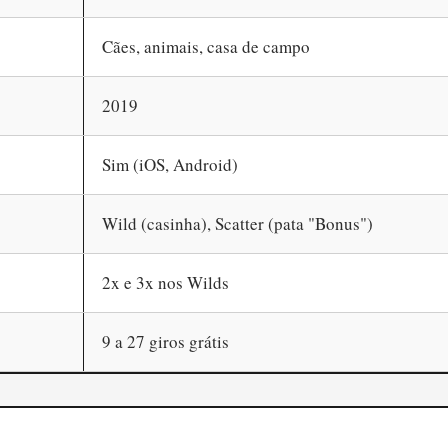
Cães, animais, casa de campo
2019
Sim (iOS, Android)
Wild (casinha), Scatter (pata "Bonus")
2x e 3x nos Wilds
9 a 27 giros grátis