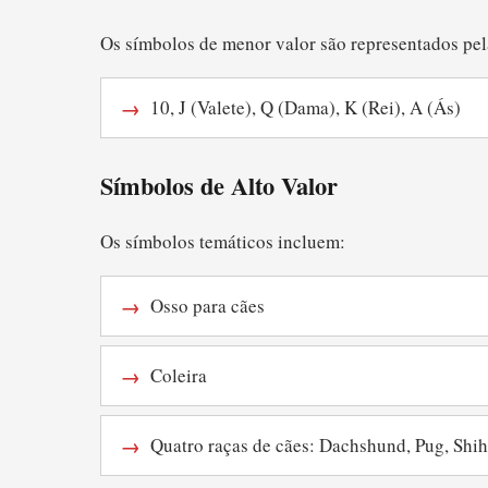
Os símbolos de menor valor são representados pela
10, J (Valete), Q (Dama), K (Rei), A (Ás)
Símbolos de Alto Valor
Os símbolos temáticos incluem:
Osso para cães
Coleira
Quatro raças de cães: Dachshund, Pug, Sh