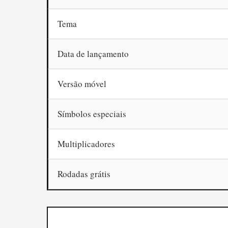
Tema
Data de lançamento
Versão móvel
Símbolos especiais
Multiplicadores
Rodadas grátis