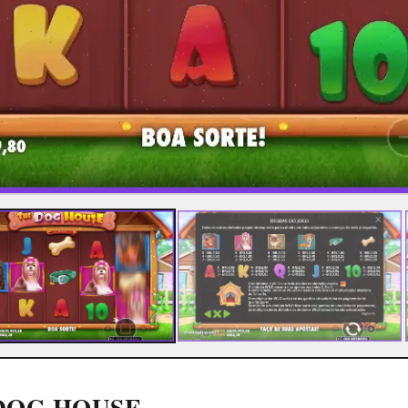
DOG HOUSE