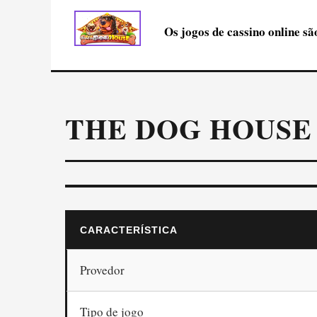
Os jogos de cassino online s
THE DOG HOUSE
CARACTERÍSTICA
Provedor
Tipo de jogo