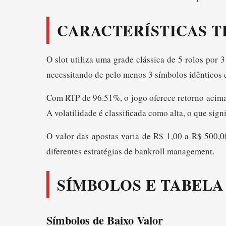
CARACTERÍSTICAS T
O slot utiliza uma grade clássica de 5 rolos por 
necessitando de pelo menos 3 símbolos idênticos 
Com RTP de 96.51%, o jogo oferece retorno acim
A volatilidade é classificada como alta, o que sig
O valor das apostas varia de R$ 1,00 a R$ 500,00
diferentes estratégias de bankroll management.
SÍMBOLOS E TABELA
Símbolos de Baixo Valor