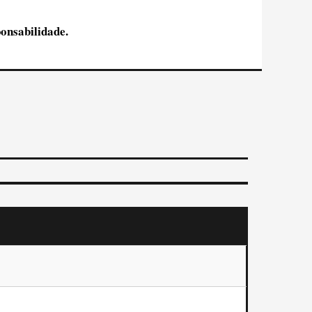
onsabilidade.